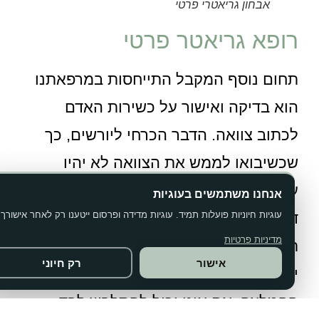
אבחון גריאטרי פרטי
רופא גריאטר פרטי
תחום נוסף המקבל התייחסות במרפאתנו
הוא בדיקה ואישור על כשירות האדם
לכתוב צוואה. הדבר הכרחי ליורשים, כך
שכשיבואו לממש את הצוואה לא יהיו
עוררין על תוקפה. כמו כן אנו מנפיקים
אנחנו משתמשים בעוגיות
דו"ח רופא גריאטרי פרטי של הערכות
עוגיות חיוניות פועלות תמיד. עוגיות מדידה ופרסום ייטענו רק לאחר אישורך.
מדיניות פרטיות
תפקודיות המוכרות לביטוח סיעוד. כאשר
אישור
רק חיוני
יש החמרה בתפקודו אנו נכתוב לו את
ההמלצה, אם אינו יכול להתלבש לבד