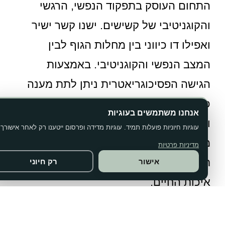
התחום העוסק בתפקוד הנפשי, הרגשי
והקוגניטיבי של קשישים. ישנו קשר ישיר
ואפילו דו כיווני בין מחלות הגוף לבין
המצב הנפשי והקוגניטיבי. באמצעות
הגישה הפסיכוגריאטרית ניתן לתת מענה
כולל. ללא התייחסות למכלול הבעיות
אנחנו משתמשים בעוגיות
והקשר בין גוף לנפש, איננו יכולים לתת
עוגיות חיוניות פועלות תמיד. עוגיות מדידה ופרסום ייטענו רק לאחר אישורך.
מענה אמתי לבעיות. כך אנו יכולים לבנות
מדיניות פרטיות
תכניות טיפול יעילות יותר ולשפר את
אישור
רק חיוני
איכות החיים.
במרפאה ניתן לבצע הערכה גריאטרית