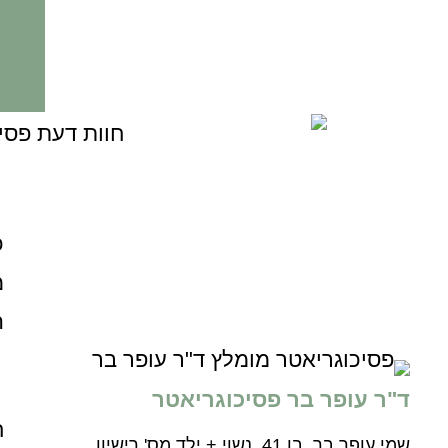
כ
מ
ה
ד"ר עופר בר פסיכוגריאטר
ח
שמי עופר בר, בן 41, נשוי + ילד מס' רישיון