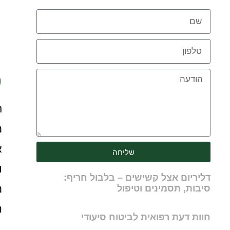
כ
ח
מ
א
שליחה
ו
דליריום אצל קשישים – בלבול חריף:
מ
סיבות, תסמינים וטיפול
ה
חוות דעת רפואית לביטוח סיעודי