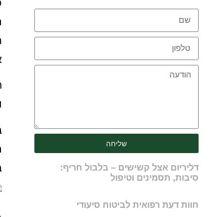
כ
ר
ה
א
ח
ו
ב
שליחה
ר
ב
דליריום אצל קשישים – בלבול חריף:
סיבות, תסמינים וטיפול
חוות דעת רפואית לביטוח סיעודי