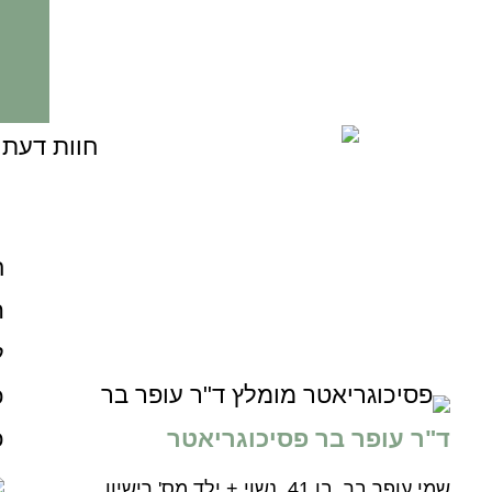
ח
ה
ל
כ
כ
ד"ר עופר בר פסיכוגריאטר
שמי עופר בר, בן 41, נשוי + ילד מס' רישיון