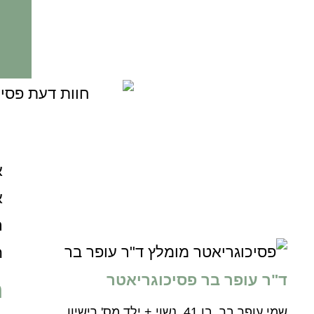
א
א
ר
ה
ד"ר עופר בר פסיכוגריאטר
ה
שמי עופר בר, בן 41, נשוי + ילד מס' רישיון