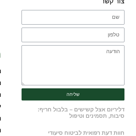
צור קשר
ח
מ
מ
ה
שליחה
ל
דליריום אצל קשישים – בלבול חריף:
סיבות, תסמינים וטיפול
ה
ה
חוות דעת רפואית לביטוח סיעודי