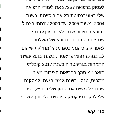
ח
לעסוק ברפואה 37237 את לימודי הרפואה
שלי באוניברסיטת תל אביב סיימתי בשנת
י
2004. משנת 2005 ועד 2009 שרתתי בצה"ל
ה
כרופא ביחידות שדה. לאחר מכן עבדתי
(
שנתיים בהתנדבות כרופא של משלחת
י
לאפריקה, כיהנתי כסגן מנהל מחלקת שיקום
לב במרכז רפואי גריאטרי. בשנת 2012 עשיתי
מ
התמחות בגריאטריה בשנת 2017 קיבלתי
ה
תואר " מוסמך בבריאות הציבור" מאונ'
ת
ממפיס, טנסי. בשנת 2018 הגעתי למסקנה
ו
שבכדי להגשים את החזון שלי כרופא, יהיה
עלי להקים פרקטיקה פרטית שלי, וכך עשיתי.
ש
צור קשר
י