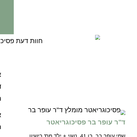
א
ד
מ
א
ד"ר עופר בר פסיכוגריאטר
ה
שמי עופר בר, בן 41, נשוי + ילד מס' רישיון