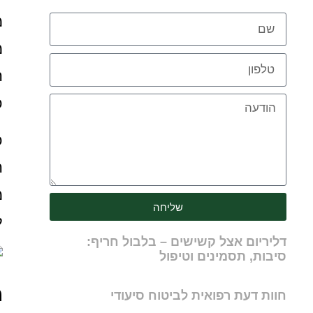
מ
מ
ה
כ
כ
ה
מ
שליחה
ל
דליריום אצל קשישים – בלבול חריף:
סיבות, תסמינים וטיפול
מ
חוות דעת רפואית לביטוח סיעודי