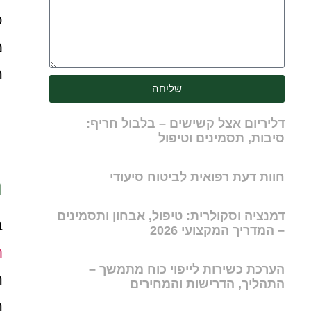
כ
מ
ה
שליחה
דליריום אצל קשישים – בלבול חריף:
סיבות, תסמינים וטיפול
חוות דעת רפואית לביטוח סיעודי
ח
דמנציה וסקולרית: טיפול, אבחון ותסמינים
ב
– המדריך המקצועי 2026
ת
הערכת כשירות לייפוי כוח מתמשך –
ה
התהליך, הדרישות והמחירים
ה